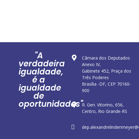
"A
Câmara dos Deputados
verdadeira
Anexo IV,
igualdade,
Gabinete 452, Praça dos
é a
Três Poderes
Brasília -DF, CEP 70160-
igualdade
900
de
oportunidades"
R. Gen. Vitorino, 656,
Centro, Rio Grande-RS
dep.alexandrelindenmeyer@